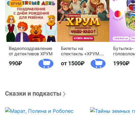
Видеопоздравление
Билеты на
Бутылка-
от детективов ХРУМ
спектакль «ХРУМ.
головоломк
Осторожно, Чудо-
воды «Дете
990
от 1500
1990
Юдо!»
агентство 
Сказки и подкасты