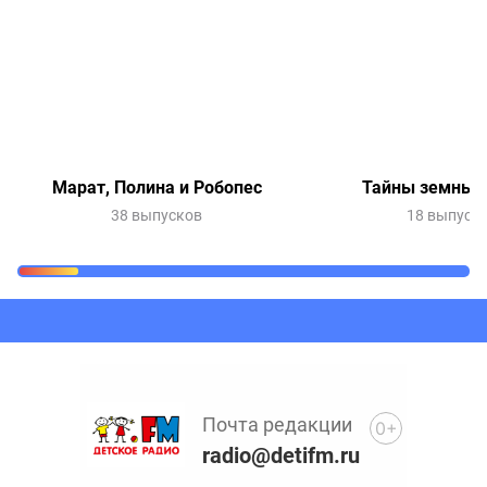
Марат, Полина и Робопес
Тайны земных 
38 выпусков
18 выпуск
Очередь прослушивания
Добавьте в очередь прослушивания другие записи
программ или сказок
Почта редакции
0+
radio@detifm.ru